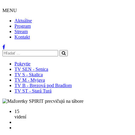
MENU
Aktuálne
Program
Stream
Kontakt
Pokrytie
TV SEN - Senica
TV S - Skalica
TV M - Myjava
TV B - Brezová pod Bradlom
TV ST - Stará Turá
15
videní