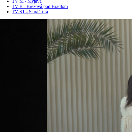
TV M - Myjava
TV B - Brezová pod Bradlom
TV ST - Stará Turá