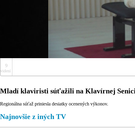
9
videní
Mladí klaviristi súťažili na Klavírnej Senic
Regionálna súťaž priniesla desiatky ocenených výkonov.
Najnovšie z iných TV