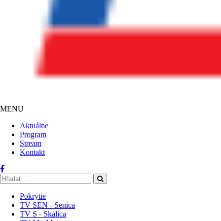
MENU
Aktuálne
Program
Stream
Kontakt
Pokrytie
TV SEN - Senica
TV S - Skalica