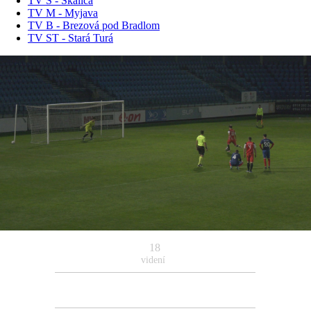
TV S - Skalica
TV M - Myjava
TV B - Brezová pod Bradlom
TV ST - Stará Turá
18
videní