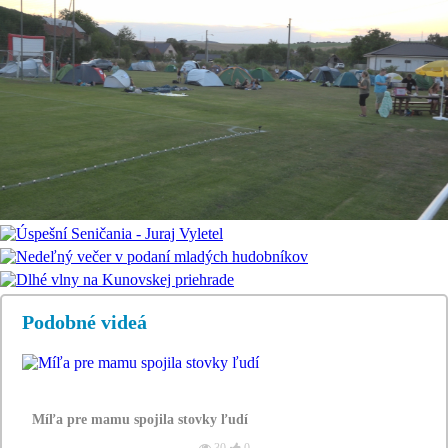
Podobné videá
Míľa pre mamu spojila stovky ľudí
30
0