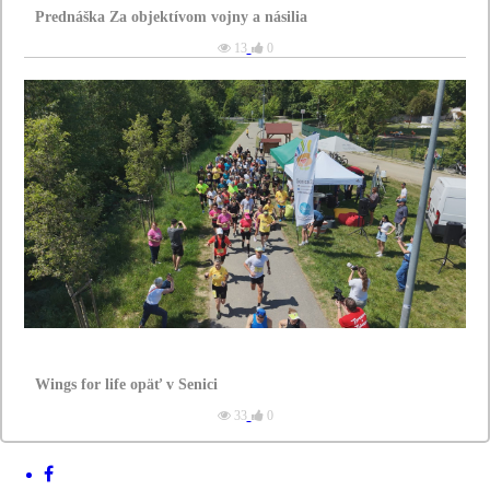
Prednáška Za objektívom vojny a násilia
13
0
Wings for life opäť v Senici
33
0